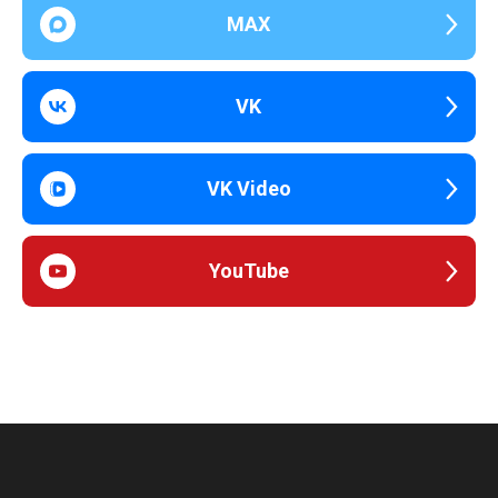
MAX
VK
VK Video
YouTube