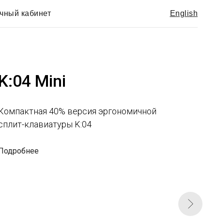
чный кабинет
English
K:04
Беспроводная механическая сплит-
клавиатура, дополненная системой
модулей.
The king is back!
Подробнее