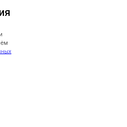
ия
и
аём
нных