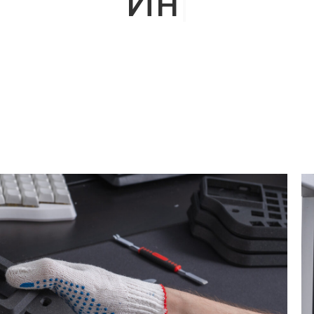
еменные техно
производства
|