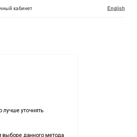
чный кабинет
English
ю лучше уточнять
и выборе данного метода