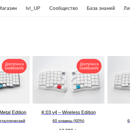
Магазин
lvl_UP
Сообщество
База знаний
Ли
Доступно в
Доступно в
Geekboards
Geekboards
Metal Edition
K:03 v4 – Wireless Edition
еталлический
60 клавиш (60%)
6
с