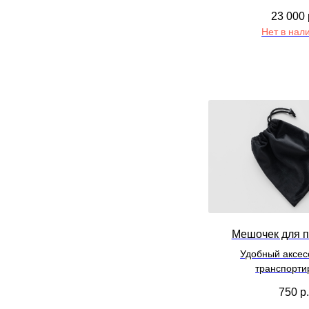
23 000
Нет в нал
Мешочек для п
Удобный аксес
транспорти
750
р