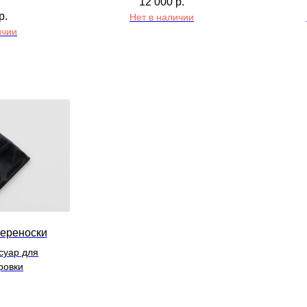
12 000
р.
р.
Нет в наличии
ичии
ереноски
суар для
ровки
.