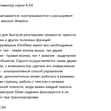
лавиатур серии K:04
авливаются, настраиваются и расширяют
 вашего девайса
 для быстрой регулировки громкости, яркости,
ии и других полезных функций
 размером 43х40мм имеет все необходимые
: тап - левая кнопка мыши, тап двумя
и - правая кнопка, тап + зажатие - выделение
 объектов. Скролл осуществляется также двумя
и, с возможностью сделать его инверсивным
 - альтернативный способ управления
м, дополнительно может работать в режимах
ки страниц, работы с текстом и режиме
ной точности, когда важен каждый пиксель.
аметром 32мм надёжно фиксируется и не
т при транспортировке
K:04