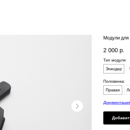
Модули для 
2 000
р.
Тип модуля:
Энкодер
Половинка:
Правая
Л
Документаци
Добавит