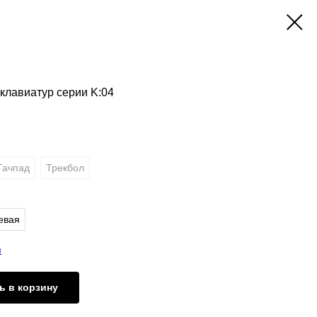
клавиатур серии K:04
Тачпад
Трекбол
евая
я
ь в корзину