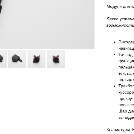
Модули для к
Легко устан
возможности
Энкодер
навигац
Тачпад
функции
пальцам
текста,
пальцам
Трекбол
курсоро
прокрут
повышен
Шар ди
выпадае
Клавиатуры: 