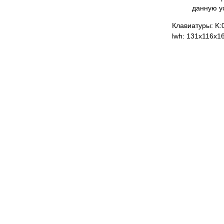
данную у
Клавиатуры: K:
lwh: 131x116x