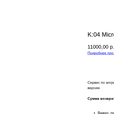
K:04 Micr
11000,00
р
Подробнее про 
Добавить 
Сервис по апг
версию
Сумма возврат
Важно: п