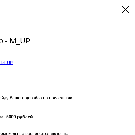
o - lvl_UP
.
lvl_UP
в корзину
рейду Вашего девайса на последнюю
а: 5000 рублей
ромокоды не распространяются на