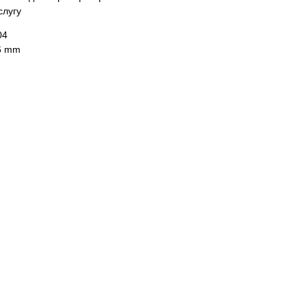
слугу
04
16 mm