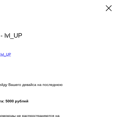
 - lvl_UP
.
lvl_UP
в корзину
рейду Вашего девайса на последнюю
а: 5000 рублей
ромокоды не распространяются на