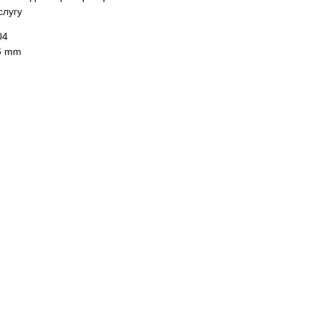
слугу
04
16 mm