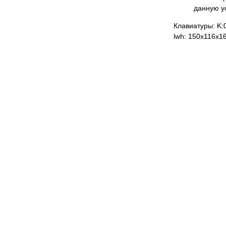
данную у
Клавиатуры: K:
lwh: 150x116x